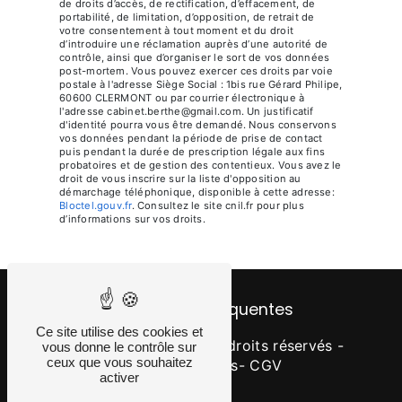
de droits d’accès, de rectification, d’effacement, de
portabilité, de limitation, d’opposition, de retrait de
votre consentement à tout moment et du droit
d’introduire une réclamation auprès d’une autorité de
contrôle, ainsi que d’organiser le sort de vos données
post-mortem. Vous pouvez exercer ces droits par voie
postale à l'adresse Siège Social : 1bis rue Gérard Philipe,
60600 CLERMONT ou par courrier électronique à
l'adresse cabinet.berthe@gmail.com. Un justificatif
d'identité pourra vous être demandé. Nous conservons
vos données pendant la période de prise de contact
puis pendant la durée de prescription légale aux fins
probatoires et de gestion des contentieux. Vous avez le
droit de vous inscrire sur la liste d'opposition au
démarchage téléphonique, disponible à cette adresse:
Bloctel.gouv.fr
. Consultez le site cnil.fr pour plus
d’informations sur vos droits.
Recherches fréquentes
Ce site utilise des cookies et
©
Vistalid
- 2026 - Tous droits réservés -
vous donne le contrôle sur
ceux que vous souhaitez
Mentions légales
- CGV
activer