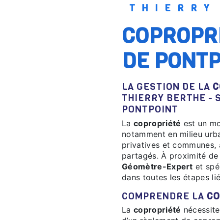
THIERR
COPROPRIÉTÉ À PROXIMITÉ
DE PONTP
LA GESTION DE LA
C
THIERRY BERTHE - 
PONTPOINT
La
copropriété
est un mo
notamment en milieu urbai
privatives et communes, a
partagés. À proximité de
Géomètre-Expert
et spé
dans toutes les étapes l
COMPRENDRE LA
CO
La
copropriété
nécessite 