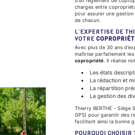
d’un règlement de copropr
charges entre copropriét
pour assurer une gestion 
de chacun.
L’EXPERTISE DE THIERRY BERTHE - SIÈGE SOCIAL POUR
VOTRE
COPROPRIÉT
Avec plus de 30 ans d’expérience, Thierry BERTHE - Siège Social
maîtrise parfaitement les 
copropriété
. Il réalise 
Les états descript
La rédaction et m
La répartition pré
La gestion des di
Thierry BERTHE - Siège Social utilise des outils modernes (scanner 3D,
GPS) pour garantir des r
facilitant ainsi la bonne
POURQUOI CHOISIR THIERRY BERTHE - SIÈGE SOCIAL