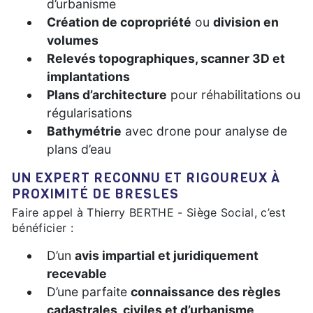
d’urbanisme
Création de copropriété
ou
division en
volumes
Relevés topographiques, scanner 3D et
implantations
Plans d’architecture
pour réhabilitations ou
régularisations
Bathymétrie
avec drone pour analyse de
plans d’eau
UN EXPERT RECONNU ET RIGOUREUX À
PROXIMITÉ DE BRESLES
Faire appel à Thierry BERTHE - Siège Social, c’est
bénéficier :
D’un
avis impartial et juridiquement
recevable
D’une parfaite
connaissance des règles
cadastrales, civiles et d’urbanisme