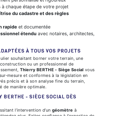
s
à chaque étape de votre projet
îtrise du cadastre et des règles
n rapide
et documentée
essionnel étendu
avec notaires, architectes,
ADAPTÉES À TOUS VOS PROJETS
 construction ou un professionnel de
tissement,
Thierry BERTHE - Siège Social
vous
sur-mesure et conformes à la législation en
és précis et à son analyse fine du terrain,
sé de manière optimale.
ssitant l’intervention d’un
géomètre
à
attendez plus. Faites confiance à l’expertise de