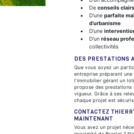
De
conseils clair
D’une
parfaite ma
d’urbanisme
D’une
interventio
D’un
réseau prof
collectivités
DES PRESTATIONS 
Que vous soyez un particulier souhaitant borner votre terrain, une
entreprise préparant une
l'immobilier gérant un lo
propose des prestations 
vigueur. Grâce à ses relev
chaque projet est sécuri
CONTACTEZ THIERRY BERTHE - SIÈGE SOCIAL DÈS
MAINTENANT
Vous avez un projet néce
proximité de Bresles ? N’