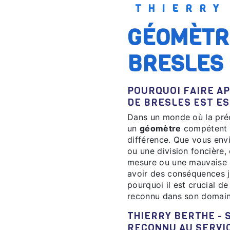
THIERR
GÉOMÈTRE À PROXIMITÉ DE
BRESLES
POURQUOI FAIRE APPEL AU BON GÉOMÈTRE À PROXIMITÉ
DE BRESLES EST E
Dans un monde où la précision et la rigueur sont indispensables, choisir
un
géomètre
compétent à
différence. Que vous envi
ou une division foncière
mesure ou une mauvaise i
avoir des conséquences ju
pourquoi il est crucial d
reconnu dans son domain
THIERRY BERTHE - SIÈGE SOCIAL : UN SAVOIR-FAIRE
RECONNU AU SERVI