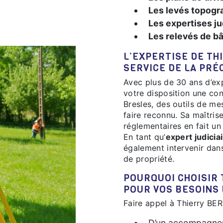
Les levés topogr
Les expertises ju
Les relevés de b
L’EXPERTISE DE THIERRY BERTHE - SIÈGE SOCIAL AU
SERVICE DE LA PRÉ
Avec plus de 30 ans d’expérience, Thierry BERTHE - Siège Social met à
votre disposition une con
Bresles, des outils de me
faire reconnu. Sa maîtris
réglementaires en fait un
En tant qu’
expert judicia
également intervenir dans 
de propriété.
POURQUOI CHOISIR THIERRY BERTHE - SIÈGE SOCIAL
POUR VOS BESOINS
Faire appel à Thierry BER
D’un accompagnem