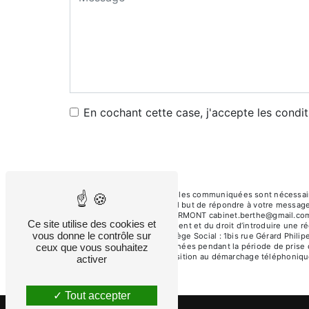
En cochant cette case, j'accepte les condit
** Les données personnelles communiquées sont nécessaires 
sous-traitants dans le seul but de répondre à votre message
Gérard Philipe, 60600 CLERMONT cabinet.berthe@gmail.com. Vou
Ce site utilise des cookies et
consentement à tout moment et du droit d’introduire une ré
vous donne le contrôle sur
voie postale à l'adresse Siège Social : 1bis rue Gérard Phil
Nous conservons vos données pendant la période de prise de
ceux que vous souhaitez
inscrire sur la liste d'opposition au démarchage téléphoniqu
activer
Tout accepter