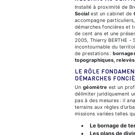
Installé à proximité de B
Social
est un cabinet de
accompagne particuliers, 
démarches foncières et t
de cent ans et une prés
2005, Thierry BERTHE - 
incontournable du territ
de prestations :
bornages,
topographiques, relevés
LE RÔLE FONDAMENTAL DU GÉOMÈTRE DANS VOS
DÉMARCHES FONCI
Un
géomètre
est un prof
délimiter juridiquement un
pas à des mesures : il ana
terrains aux règles d’urba
missions variées telles qu
Le bornage de ter
Les plans de divi