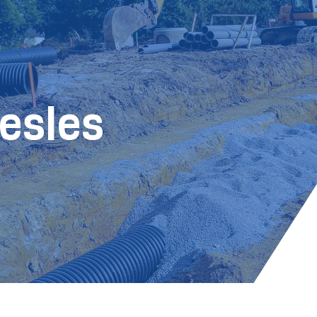
esles
E