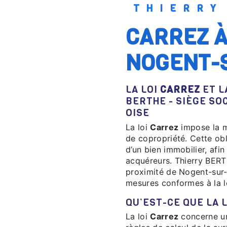
THIERR
CARREZ À PROXIMITÉ DE
NOGENT-
LA LOI
CARREZ
ET L
BERTHE - SIÈGE SO
OISE
La loi
Carrez
impose la m
de copropriété. Cette obli
d’un bien immobilier, afi
acquéreurs. Thierry BERT
proximité de Nogent-sur-
mesures conformes à la 
QU’EST-CE QUE LA 
La loi
Carrez
concerne uni