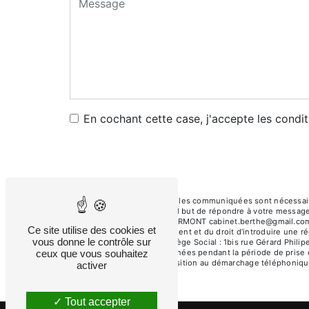
En cochant cette case, j'accepte les condit
** Les données personnelles communiquées sont nécessaires 
sous-traitants dans le seul but de répondre à votre message
Gérard Philipe, 60600 CLERMONT cabinet.berthe@gmail.com. Vou
Ce site utilise des cookies et
consentement à tout moment et du droit d’introduire une ré
vous donne le contrôle sur
voie postale à l'adresse Siège Social : 1bis rue Gérard Phil
ceux que vous souhaitez
Nous conservons vos données pendant la période de prise de
inscrire sur la liste d'opposition au démarchage téléphoniqu
activer
Tout accepter