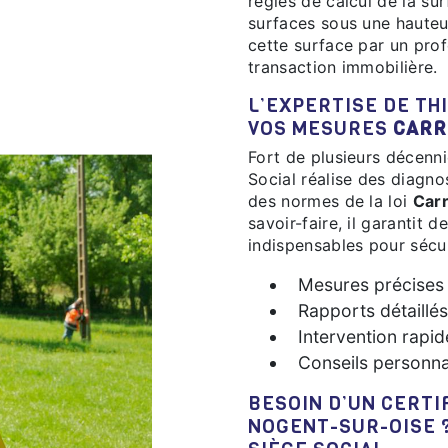
règles de calcul de la su
surfaces sous une hauteur
cette surface par un prof
transaction immobilière.
L’EXPERTISE DE THIERRY BERTHE - SIÈGE SOCIAL POUR
VOS MESURES
CARR
Fort de plusieurs décennies d’expérience, Thierry BERTHE - Siège
Social réalise des diagnos
des normes de la loi
Car
savoir-faire, il garantit
indispensables pour sécur
Mesures précises 
Rapports détaillé
Intervention rapid
Conseils personna
BESOIN D’UN CERT
NOGENT-SUR-OISE ?