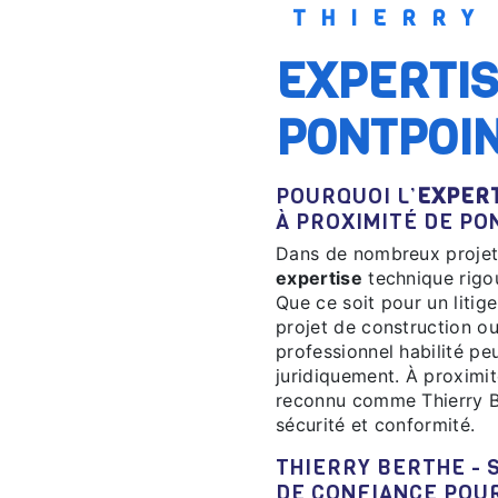
THIERR
EXPERTISE À PROXIMITÉ DE
PONTPOI
POURQUOI L’
EXPER
À PROXIMITÉ DE PO
Dans de nombreux projets
expertise
technique rigou
Que ce soit pour un litige
projet de construction ou
professionnel habilité pe
juridiquement. À proximité
reconnu comme Thierry B
sécurité et conformité.
THIERRY BERTHE - SIÈGE SOCIAL, VOTRE PARTENAIRE
DE CONFIANCE POU