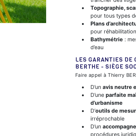
Topographie, sca
pour tous types de
Plans d’architect
pour réhabilitatio
Bathymétrie
: me
d’eau
LES GARANTIES DE QUALITÉ OFFERTES PAR THIERRY
BERTHE - SIÈGE SO
Faire appel à Thierry BER
D’un
avis neutre e
D’une
parfaite ma
d’urbanisme
D’
outils de mesur
irréprochable
D’un
accompagne
procédures juridi