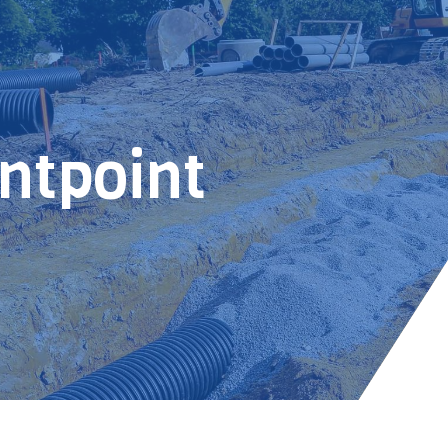
ontpoint
E