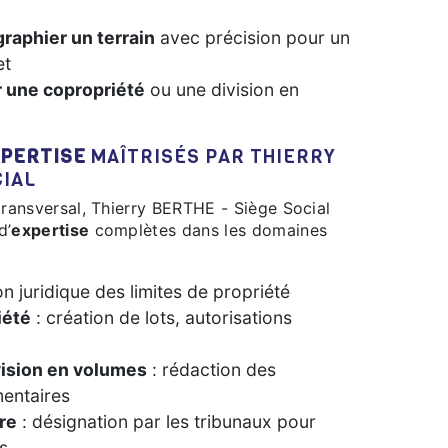
raphier un terrain
avec précision pour un
et
r une copropriété
ou une division en
PERTISE
MAÎTRISÉS PAR THIERRY
CIAL
d’
expertise
complètes dans les domaines
ion juridique des limites de propriété
iété
: création de lots, autorisations
vision en volumes
: rédaction des
entaires
ire
: désignation par les tribunaux pour
es