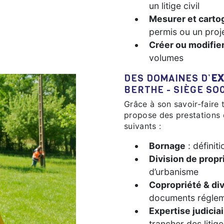
un litige civil
Mesurer et cartog
permis ou un proj
Créer ou modifie
volumes
DES DOMAINES D’
EX
BERTHE - SIÈGE SO
Grâce à son savoir-faire transversal, Thierry BERTHE - Siège Social
propose des prestations 
suivants :
Bornage
: définit
Division de propr
d’urbanisme
Copropriété & di
documents réglem
Expertise judicia
trancher des litig