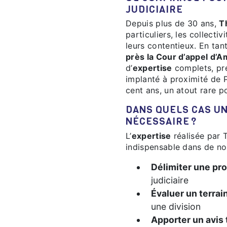
JUDICIAIRE
Depuis plus de 30 ans,
T
particuliers, les collecti
leurs contentieux. En ta
près la Cour d’appel d’A
d’
expertise
complets, pré
implanté à proximité de P
cent ans, un atout rare p
DANS QUELS CAS UNE EXPERTISE EST-ELLE
NÉCESSAIRE ?
L’
expertise
réalisée par 
indispensable dans de no
Délimiter une pro
judiciaire
Évaluer un terrai
une division
Apporter un avis